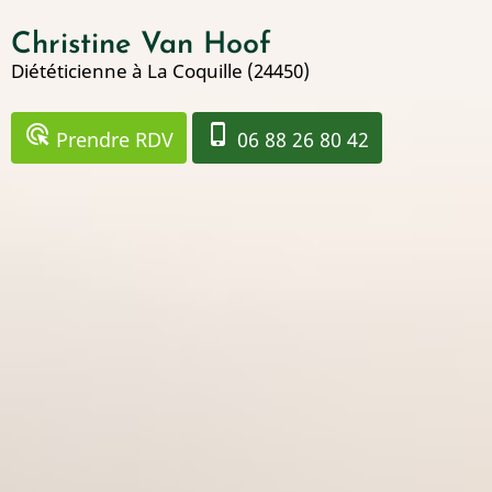
Aller
Christine Van Hoof
au
Diététicienne à La Coquille (24450)
contenu
principal
ads_click
phone_iphone
Prendre RDV
06 88 26 80 42