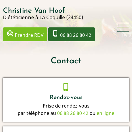
Aller
Christine Van Hoof
au
Diététicienne à La Coquille (24450)
contenu
principal
ads_click
phone_iphone
Prendre RDV
06 88 26 80 42
Contact
phone_iphone
Rendez-vous
Prise de rendez-vous
par téléphone au
06 88 26 80 42
ou
en ligne