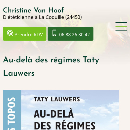
Aller
Christine Van Hoof
au
Diététicienne à La Coquille (24450)
contenu
principal
ads_click
phone_iphone
Prendre RDV
06 88 26 80 42
Au-delà des régimes Taty
Lauwers